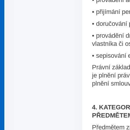
• přijímání pe
• doručování 
• provádění d
vlastníka či 
• sepisování 
Právní zákla
je plnění prá
plnění smlou
4. KATEGO
PŘEDMĚTE
Předmětem zp