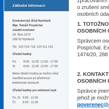
zpracováním 
o zrušení sm
osobních údaj
Exekutorský úřad Nymburk
1. TOTOŽN
Mgr. Tomáš Pospíchal
OSOBNÍCH 
soudní exekutor
28. října 1474
Správcem oso
288 02 Nymburk
Pospíchal, Ex
Tel.: 325 516 718, 325 511 241
1474/20, 288 
Úřední hodiny
Po
8:00 - 11:00
13:00 - 17:00
St
8:00 - 11:00
13:00 - 17:00
2. KONTAK
Mimo úřední hodiny je možno úřad
navštívit pouze po předchozí
OSOBNÍCH 
telefonické domluvě.
Správce jmen
Úřední hodiny pro telefonní styk
jehož je možn
Po, St
8:00 - 11:00
Čt
8:00 - 11:00
poverenec@