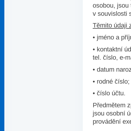
osobou, jsou 
v souvislosti
Těmito údaji 
• jméno a pří
• kontaktní ú
tel. číslo, e-
• datum naroz
• rodné číslo;
• číslo účtu.
Předmětem zpr
jsou osobní ú
provádění exe