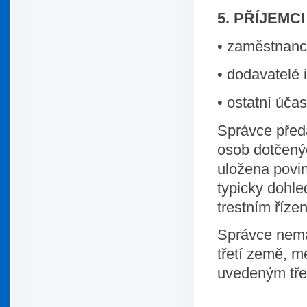
5. PŘÍJEMC
•
zaměstnanci
•
dodavatelé 
•
ostatní účas
Správce před
osob dotčený
uložena povin
typicky dohl
trestním řízen
Správce nemá
třetí země, m
uvedeným tře