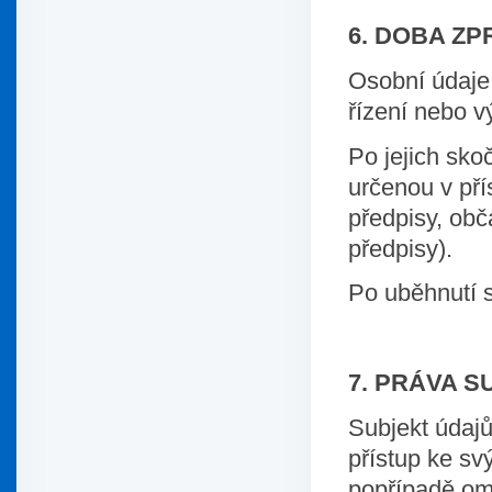
6. DOBA Z
Osobní údaje
řízení nebo v
Po jejich sko
určenou v pří
předpisy, obč
předpisy).
Po uběhnutí s
7. PRÁVA 
Subjekt údaj
přístup ke s
popřípadě om