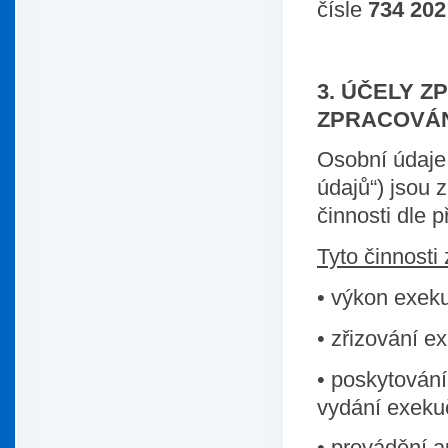
čísle
734 202
3. ÚČELY Z
ZPRACOVÁN
Osobní údaje 
údajů“) jsou
činnosti dle 
Tyto činnosti
• výkon exeku
• zřizování e
• poskytován
vydání exekuč
• provádění 