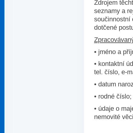
Zdrojem těcht
seznamy a rej
součinnostní 
dotčené post
Zpracovávaný
• jméno a pří
• kontaktní ú
tel. číslo, e-
• datum naroz
• rodné číslo;
• údaje o maj
nemovité věci