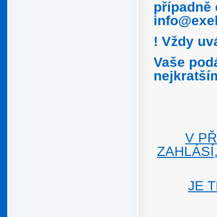
případně 
info@exe
! Vždy uv
Vaše podá
nejkratš
V PŘ
ZAHLÁSÍ
JE 