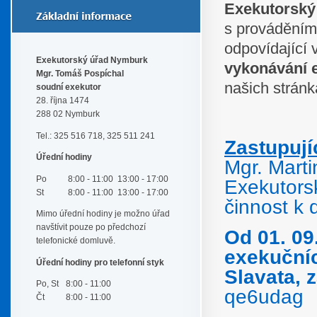
Exekutorský
s prováděním 
odpovídající
Exekutorský úřad Nymburk
vykonávání 
Mgr. Tomáš Pospíchal
našich strán
soudní exekutor
28. října 1474
288 02 Nymburk
Tel.: 325 516 718, 325 511 241
Zastupují
Úřední hodiny
Mgr. Marti
Po
8:00 - 11:00
13:00 - 17:00
Exekutorsk
St
8:00 - 11:00
13:00 - 17:00
činnost k
Mimo úřední hodiny je možno úřad
navštívit pouze po předchozí
Od 01. 09
telefonické domluvě.
exekučníc
Úřední hodiny pro telefonní styk
Slavata, 
Po, St
8:00 - 11:00
qe6udag
Čt
8:00 - 11:00